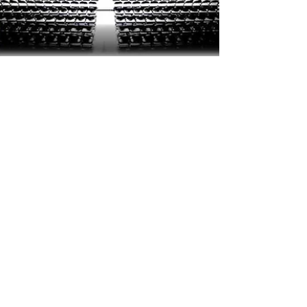
Corso di Formazione
per Aspiranti
Preparatori Atletici
negli SdC
Formare la nuova figura professionale
del preparatore fisico negli sport da