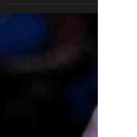
esercizi di alzata più indicati nella
preparazione atletica degli SdC ed Arti
MArziali. Dopo aver...