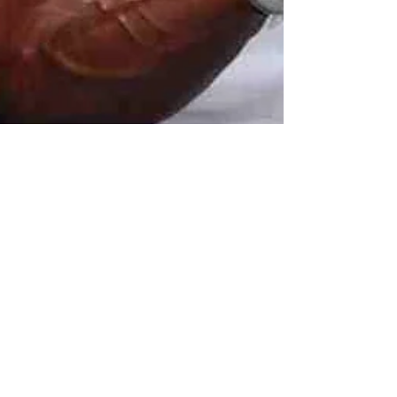
Gli sport da
combattimento sono
violenti?
Le Arti Marziali e gli sport di