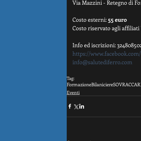
Via Mazzini - Retegno di Fo
Costo esterni: 
55 euro
Costo riservato agli affiliat
Info ed iscrizioni: 32480850
https://www.facebook.com
info@salutediferro.com
Tag:
Formazione
Bilaniciere
SOVRACCAR
Eventi