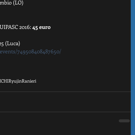
mbio (LO)   
i UIPASC 2016: 
45 euro
25 (Luca) 
/events/749508408487650/
ICHI
Ryujin
Ranieri