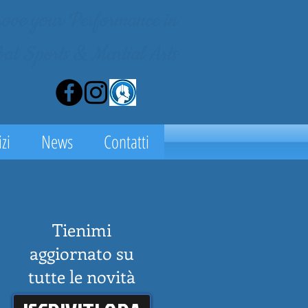
ove your Performance in
at Sports & Martial Arts
zi
News
Contatti
Tienimi
aggiornato su
tutte le novità