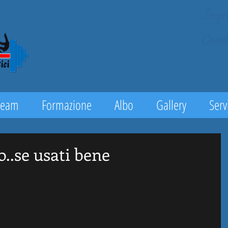
Impr
Comb
Team
Formazione
Albo
Gallery
Servi
o..se usati bene