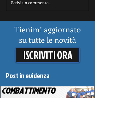
Scrivi un commento...
Tienimi aggiornato
su tutte le novità
ISCRIVITI ORA
Post in evidenza