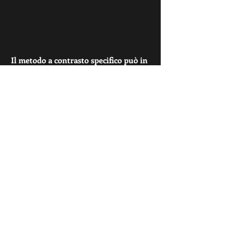
 Il metodo a contrasto specifico può in 
conclusione essere considerato un 
interessante sistema per l‘incremento 
della rapidità di esecuzione delle 
tecniche di Judo.
References:  
Cometti G.(1988). “Les methodes 
modernes de muscolation: donnes 
pratiques”, UFR 