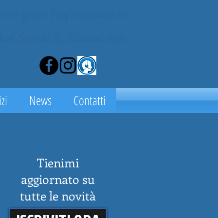
ove your Performance in
at Sports & Martial Arts
zi
News
Contatti
Tienimi
aggiornato su
tutte le novità