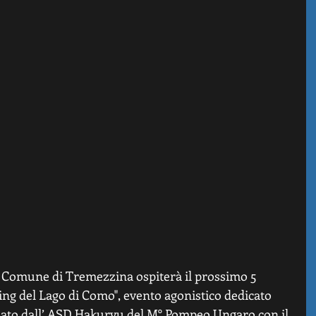
el Comune di Tremezzina ospiterà il prossimo 5 
ing del Lago di Como", evento agonistico dedicato 
zato dall’ ASD Hakuryu del M° Pompeo Ungaro con il 