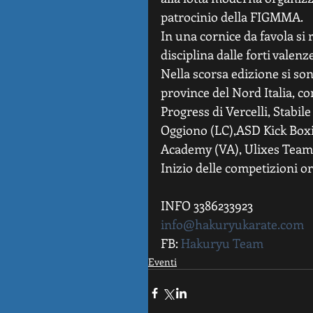
patrocinio della FIGMMA.
In una cornice da favola si
disciplina dalle forti valenz
Nella scorsa edizione si son
province del Nord Italia, c
Progress di Vercelli, Stabil
Oggiono (LC),ASD Kick Box
Academy (VA), Ulixes Tea
Inizio delle competizioni or
INFO 3386233923
info@hakuryukarate.com
FB: 
Hakuryu Team
Eventi